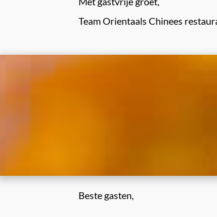
Met gastvrije groet,

Team Orientaals Chinees restaur
Beste gasten,
