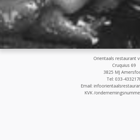
Orientaals restaurant 
Cruquius 69
3825 MJ Amersfoo
Tel
:
033-433217
Email:
infoorientaalsrestaur
KVK /ondernemingsnumme