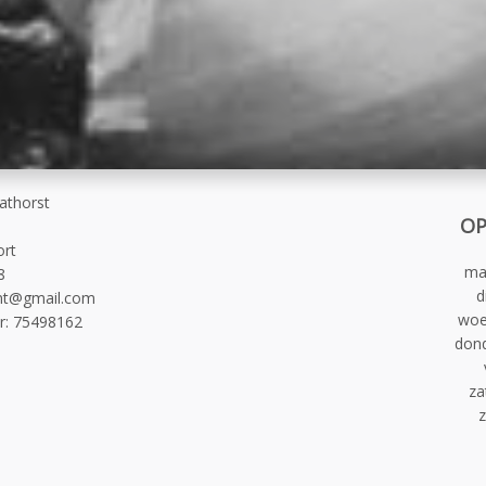
vathorst
OP
rt
ma
8
d
ant@gmail.com
woe
r
:
75498162
don
za